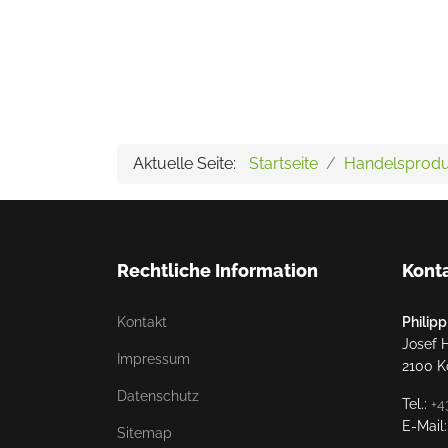
Aktuelle Seite:
Startseite
Handelsprodu
Rechtliche Information
Kont
Kontakt
Phili
Josef 
Impressum
2100 K
Datenschutz
Tel.:
+4
E-Mail
Sitemap