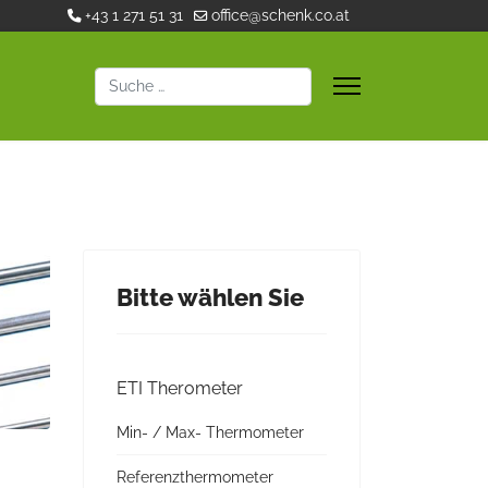
+43 1 271 51 31
office@schenk.co.at
Suchen
Bitte wählen Sie
ETI Therometer
Min- / Max- Thermometer
Referenzthermometer