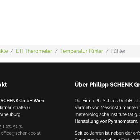
kte
ETI Therometer
Temperatur Fühler
Fühler
akt
Über Philipp SCHENK 
pp SCHENK GmbH Wien
Die Firma Ph. Schenk GmbH ist s
Hafner-straße 6
Vertrieb von Messinstrumenten f
orneuburg
meteorologische Institute tätig.
Herstellung von Pyranometern.
3 1 271 51 31
:
office@schenk.co.at
Seit 20 Jahren ist neben der er