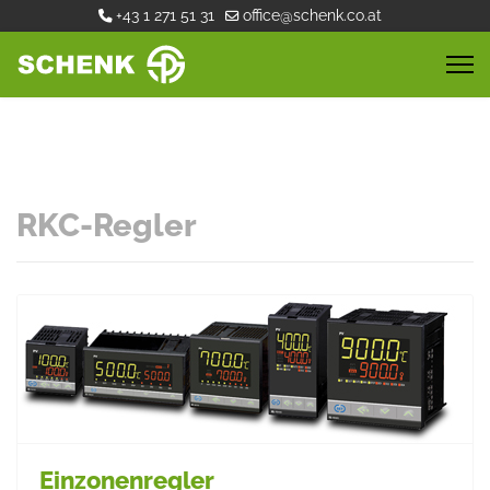
+43 1 271 51 31
office@schenk.co.at
RKC-Regler
Einzonenregler